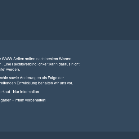
 WWW-Seiten sollen nach bestem Wissen
n. Eine Rechtsverbindlichkeit kann daraus nicht
itet werden.
echte sowie Änderungen als Folge der
hreitenden Entwicklung behalten wir uns vor.
erkauf - Nur Information
ngaben - Irrtum vorbehalten!