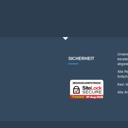
Unsere
SICHERHEIT
berate
abgele
Alle R
fortsc
Kein V
Alle A