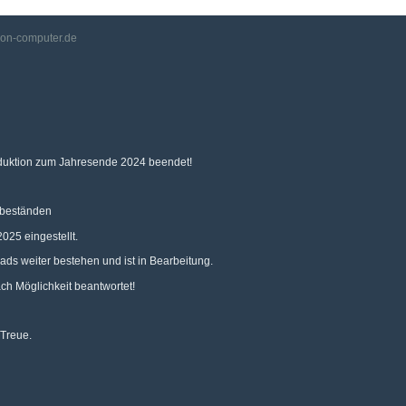
ion-computer.de
duktion zum Jahresende 2024 beendet!
tbeständen
025 eingestellt.
ds weiter bestehen und ist in Bearbeitung.
h Möglichkeit beantwortet!
 Treue.